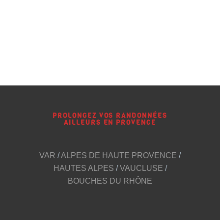
PROLONGEZ VOS RANDONNÉES
AILLEURS EN PROVENCE
VAR
/
ALPES DE HAUTE PROVENCE
/
HAUTES ALPES
/
VAUCLUSE
/
BOUCHES DU RHÔNE