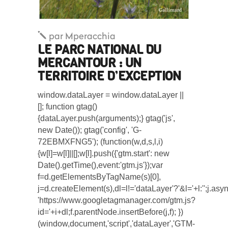
par
Mperacchia
LE PARC NATIONAL DU
MERCANTOUR : UN
TERRITOIRE D’EXCEPTION
window.dataLayer = window.dataLayer ||
[]; function gtag()
{dataLayer.push(arguments);} gtag('js',
new Date()); gtag('config', 'G-
72EBMXFNG5'); (function(w,d,s,l,i)
{w[l]=w[l]||[];w[l].push({'gtm.start': new
Date().getTime(),event:'gtm.js'});var
f=d.getElementsByTagName(s)[0],
j=d.createElement(s),dl=l!='dataLayer'?'&l='+l:'';j.asy
'https://www.googletagmanager.com/gtm.js?
id='+i+dl;f.parentNode.insertBefore(j,f); })
(window,document,'script','dataLayer','GTM-