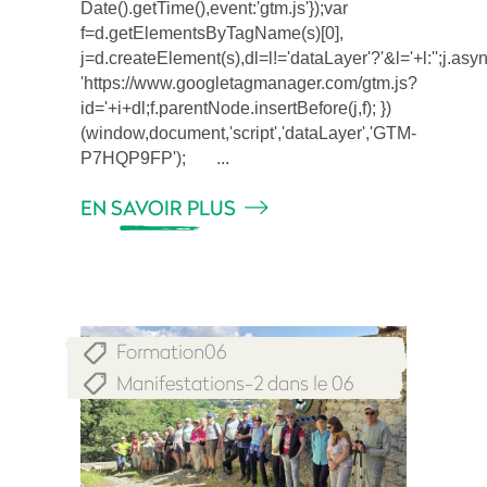
Date().getTime(),event:'gtm.js'});var
f=d.getElementsByTagName(s)[0],
j=d.createElement(s),dl=l!='dataLayer'?'&l='+l:'';j.asy
'https://www.googletagmanager.com/gtm.js?
id='+i+dl;f.parentNode.insertBefore(j,f); })
(window,document,'script','dataLayer','GTM-
P7HQP9FP');
EN SAVOIR PLUS
Formation06
,
Manifestations-2 dans le 06