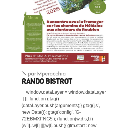
par
Mperacchia
RANDO BISTROT
window.dataLayer = window.dataLayer
|| []; function gtag()
{dataLayer.push(arguments);} gtag('js',
new Date()); gtag('config', 'G-
72EBMXFNG5'); (function(w,d,s,l,i)
{w[l]=w[l]||[];w[l].push({'gtm.start': new