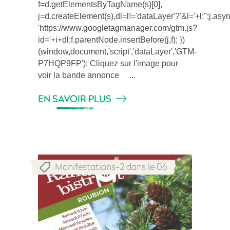
f=d.getElementsByTagName(s)[0],
j=d.createElement(s),dl=l!='dataLayer'?'&l='+l:'';j.asy
'https://www.googletagmanager.com/gtm.js?
id='+i+dl;f.parentNode.insertBefore(j,f); })
(window,document,'script','dataLayer','GTM-
P7HQP9FP'); Cliquez sur l'image pour
voir la bande annonce
EN SAVOIR PLUS
Manifestations-2 dans le 06