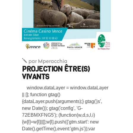
par
Mperacchia
PROJECTION ÊTRE(S)
VIVANTS
window.dataLayer = window.dataLayer
|| []; function gtag()
{dataLayer.push(arguments);} gtag('js',
new Date()); gtag('config', 'G-
72EBMXFNG5'); (function(w,d,s,l,i)
{w[l]=w[l]||[];w[l].push({'gtm.start': new
Date().getTime(),event:'gtm.js'});var