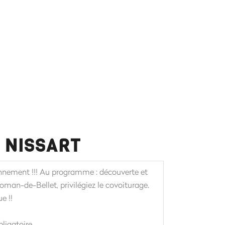
 NISSART
onnement !!! Au programme : découverte et
Roman-de-Bellet, privilégiez le covoiturage.
e !!
ligatoire