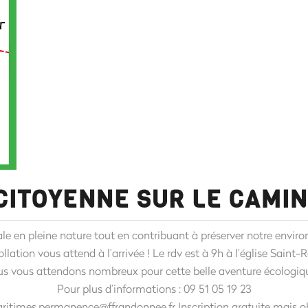
ITOYENNE SUR LE CAMIN
le en pleine nature tout en contribuant à préserver notre envir
ation vous attend à l’arrivée ! Le rdv est à 9h à l’église Saint-
s vous attendons nombreux pour cette belle aventure écologiqu
Pour plus d’informations : 09 51 05 19 23
ritimes.permanence@ffrandonnee.fr Inscription gratuite mais ob