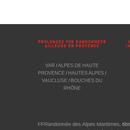
PROLONGEZ VOS RANDONNÉES
AILLEURS EN PROVENCE
I
VAR
/
ALPES DE HAUTE
PROVENCE
/
HAUTES ALPES
/
VAUCLUSE
/
BOUCHES DU
RHÔNE
FFRandonnée des Alpes Maritimes
, 6b