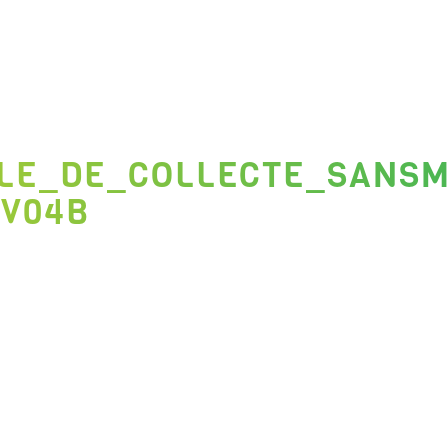
LLE_DE_COLLECTE_SANS
_V04B